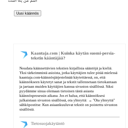
اسم من پکا است
Kaantaja.com | Kuinka käytän suomi-persia-
tekstin kääntäjää?
Noudata käännettävien tekstien kirjallisia sääntöjä ja kieliä.
Yksi tärkeimmistä asioista, jotka käyttäjien tulee pitää mielessä
kaantaja.com-käännösjärjestelmää käytettäessä, on, että
käännökseen käytetyt sanat ja tekstit tallennetaan tietokantaan
ja jaetaan muiden käyttäjien kanssa sivuston sisällössä. Siksi
pyydämme sinua olemaan tietoinen tästä asiasta
käännösprosessin aikana. Jos et halua, että käännöksesi
julkaistaan sivuston sisällössä, ota yhteyttä: →
"Ota yhteyttä"
sähköpostitse. Kun asiaankuuluvat tekstit on poistettu sivuston
sisällöstä.
Tietosuojakäytäntö